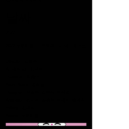
날짜
2022
2022 오로라월드 - 유후피디아 애니메이션
Director : 김동수
Art director : 강민석
Producer : 최송이
Story Board : 김하늘
Designer : 유정현, 김묘진, 박선영
Animator : 강민석, 조경찬, 이재이, 송예진
Editing : 강민석
Sound : 오로라월드